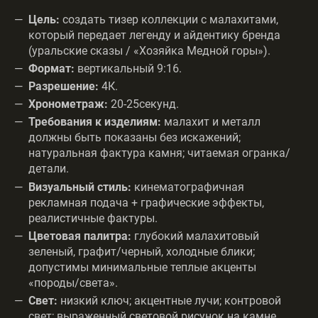
Цель:
создать тизер коллекции с малахитами,
который передает легенду и айдентику бренда
(уральские сказы / «Хозяйка Медной горы»).
Формат:
вертикальный 9:16.
Разрешение:
4К.
Хронометраж:
20-25секунд.
Требования к изделиям:
малахит и металл
должны быть показаны без искажений;
натуральная фактура камня; читаемая огранка/
детали.
Визуальный стиль:
кинематографичная
рекламная подача + графические эффекты,
реалистичные фактуры.
Цветовая палитра:
глубокий малахитовый
зеленый, графит/черный, холодные блики;
допустимы минимальные теплые акценты
«породы/света».
Свет:
низкий ключ; акцентные лучи; контровой
свет; выраженный световой рисунок на камне.