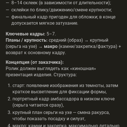
8–14 склеек (в зависимости от длительности);
склейки по блику/движению/смене крупности;
финальный кадр пригоден для обложки; в конце
допускается мягкое затухание.
Ключевые кадры:
5–7.
Планы / крупность:
средний (образ) → крупный
(серьга на ухе) →
макро
(камни/закрепка/фактура) +
возврат к основному кадру.
Концепция (от заказчика):
Ролик должен выглядеть как «киношная»
презентация изделия. Структура:
старт: появление изображения из темноты, затем
краткое высветление для фиксации формы,
портретный кадр амбассадора в низком ключе
(серьга читается сразу),
крупный план серьги на ухе — смена ракурса,
чтобы показать посадку и силуэт,
макро: камни и закрепка, максимально детально